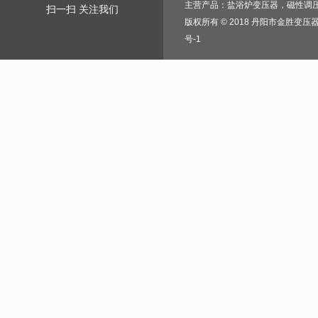
主营产品：
盐浴炉变压器
，
磁性调
扫一扫 关注我们
版权所有 © 2018 丹阳市金胜变压
号-1