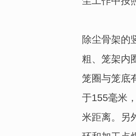
尘工作中按
除尘骨架的竖
粗、笼架内
笼圈与笼底
于155毫
米距离。另